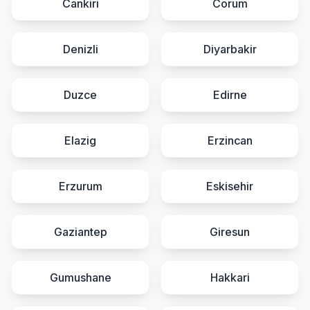
Cankiri
Corum
Denizli
Diyarbakir
Duzce
Edirne
Elazig
Erzincan
Erzurum
Eskisehir
Gaziantep
Giresun
Gumushane
Hakkari