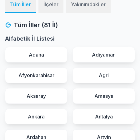
Tüm İller
İlçeler
Yakınımdakiler
Tüm İller (81 İl)
Alfabetik İl Listesi
Adana
Adiyaman
Afyonkarahisar
Agri
Aksaray
Amasya
Ankara
Antalya
Ardahan
Artvin