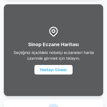
Sarayduzu
Turkeli
Sinop Eczane Haritası
Seçtiğiniz ilçe/ildeki nöbetçi eczaneleri harita
üzerinde görmek için tıklayın.
Haritayı Göster