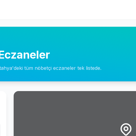
Eczaneler
utahya'deki tüm nöbetçi eczaneler tek listede.