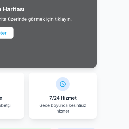
 Haritası
rita üzerinde görmek için tıklayın.
ster
e
7/24 Hizmet
öbetçi
Gece boyunca kesintisiz
r
hizmet