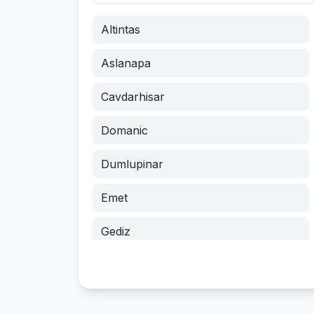
Altintas
Aslanapa
Cavdarhisar
Domanic
Dumlupinar
Emet
Gediz
Hisarcik
Merkez