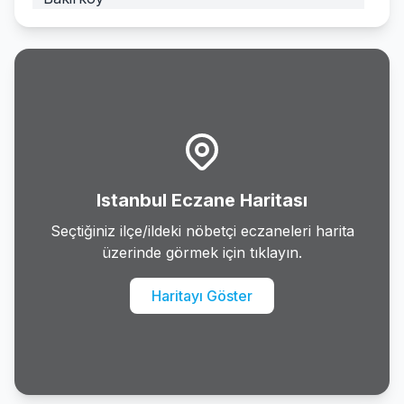
Basaksehir
Bayrampasa
Besiktas
Beykoz
Istanbul Eczane Haritası
Beylikduzu
Seçtiğiniz ilçe/ildeki nöbetçi eczaneleri harita
üzerinde görmek için tıklayın.
Beyoglu
Haritayı Göster
Buyukcekmece
Catalca
Cekmekoy