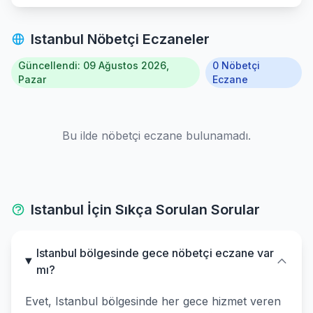
Kucukcekmece
Istanbul Nöbetçi Eczaneler
Maltepe
Güncellendi: 09 Ağustos 2026,
0 Nöbetçi
Pendik
Pazar
Eczane
Sancaktepe
Bu ilde nöbetçi eczane bulunamadı.
Sariyer
Sile
Istanbul İçin Sıkça Sorulan Sorular
Silivri
Sisli
Istanbul bölgesinde gece nöbetçi eczane var
mı?
Sultanbeyli
Evet, Istanbul bölgesinde her gece hizmet veren
Sultangazi