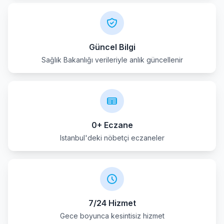
Esenler
Esenyurt
Güncel Bilgi
Sağlık Bakanlığı verileriyle anlık güncellenir
Eyup
Fatih
Gaziosmanpasa
0+ Eczane
Gungoren
Istanbul'deki nöbetçi eczaneler
Kadikoy
Kagithane
7/24 Hizmet
Kartal
Gece boyunca kesintisiz hizmet