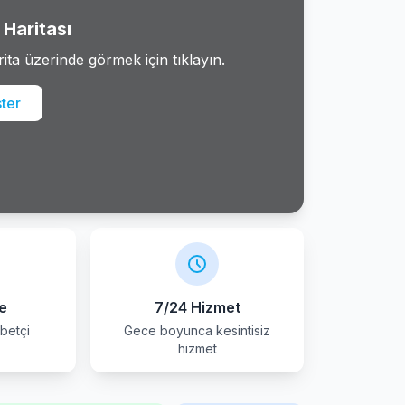
Haritası
rita üzerinde görmek için tıklayın.
ster
e
7/24 Hizmet
betçi
Gece boyunca kesintisiz
r
hizmet