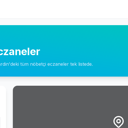
czaneler
rdin'deki tüm nöbetçi eczaneler tek listede.