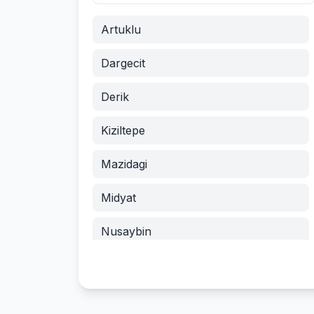
Artuklu
Dargecit
Derik
Kiziltepe
Mazidagi
Midyat
Nusaybin
Omerli
Savur