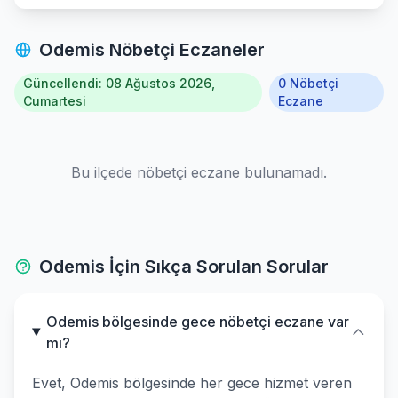
Seferihisar
Odemis Nöbetçi Eczaneler
Selcuk
Güncellendi: 08 Ağustos 2026,
0 Nöbetçi
Tire
Cumartesi
Eczane
Torbali
Bu ilçede nöbetçi eczane bulunamadı.
Urla
Odemis İçin Sıkça Sorulan Sorular
Odemis bölgesinde gece nöbetçi eczane var
mı?
Evet, Odemis bölgesinde her gece hizmet veren