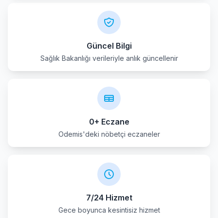
Karsiyaka
Kemalpasa
Güncel Bilgi
Sağlık Bakanlığı verileriyle anlık güncellenir
Kinik
Kiraz
Konak
0+ Eczane
Menderes
Odemis'deki nöbetçi eczaneler
Menemen
Narlidere
7/24 Hizmet
Odemis
Gece boyunca kesintisiz hizmet