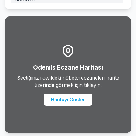
Buca
Cesme
Cigli
Dikili
Odemis Eczane Haritası
Foca
Seçtiğiniz ilçe/ildeki nöbetçi eczaneleri harita
üzerinde görmek için tıklayın.
Gaziemir
Haritayı Göster
Guzelbahce
Karabaglar
Karaburun