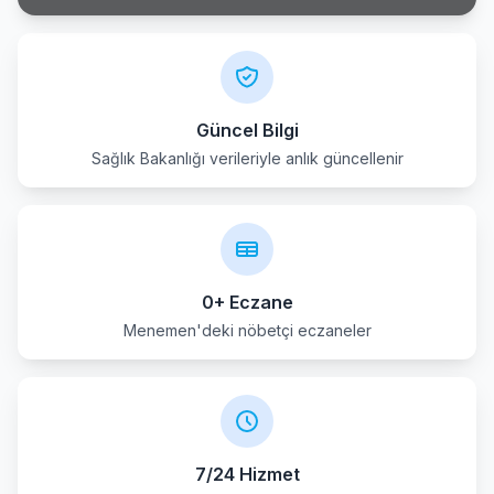
Karaburun
Karsiyaka
Kemalpasa
Güncel Bilgi
Sağlık Bakanlığı verileriyle anlık güncellenir
Kinik
Kiraz
Konak
0+ Eczane
Menderes
Menemen'deki nöbetçi eczaneler
Menemen
Narlidere
7/24 Hizmet
Odemis