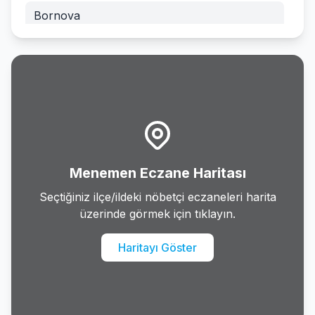
Bornova
Buca
Cesme
Cigli
Dikili
Menemen Eczane Haritası
Foca
Seçtiğiniz ilçe/ildeki nöbetçi eczaneleri harita
üzerinde görmek için tıklayın.
Gaziemir
Haritayı Göster
Guzelbahce
Karabaglar