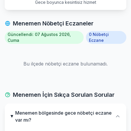
Gece boyunca kesintisiz hizmet
Seferihisar
Menemen Nöbetçi Eczaneler
Selcuk
Güncellendi: 07 Ağustos 2026,
0 Nöbetçi
Tire
Cuma
Eczane
Torbali
Bu ilçede nöbetçi eczane bulunamadı.
Urla
Menemen İçin Sıkça Sorulan Sorular
Menemen bölgesinde gece nöbetçi eczane
var mı?