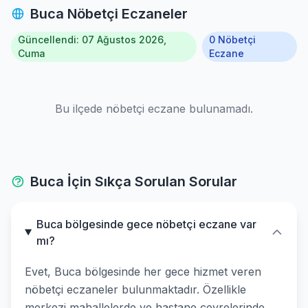
Buca Nöbetçi Eczaneler
Selcuk
Güncellendi: 07 Ağustos 2026,
0 Nöbetçi
Tire
Cuma
Eczane
Torbali
Bu ilçede nöbetçi eczane bulunamadı.
Urla
Buca İçin Sıkça Sorulan Sorular
Buca bölgesinde gece nöbetçi eczane var
mı?
Evet, Buca bölgesinde her gece hizmet veren
nöbetçi eczaneler bulunmaktadır. Özellikle
merkezi mahallelerde ve hastane çevrelerinde