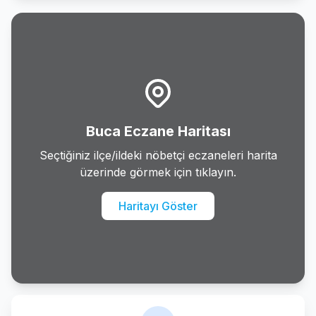
Buca
Cesme
Cigli
Dikili
Buca Eczane Haritası
Foca
Seçtiğiniz ilçe/ildeki nöbetçi eczaneleri harita
üzerinde görmek için tıklayın.
Gaziemir
Haritayı Göster
Guzelbahce
Karabaglar
Karaburun
Karsiyaka