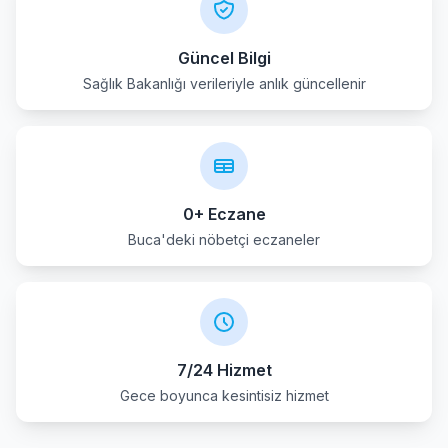
Kemalpasa
Güncel Bilgi
Sağlık Bakanlığı verileriyle anlık güncellenir
Kinik
Kiraz
Konak
0+ Eczane
Menderes
Buca'deki nöbetçi eczaneler
Menemen
Narlidere
7/24 Hizmet
Odemis
Gece boyunca kesintisiz hizmet
Seferihisar