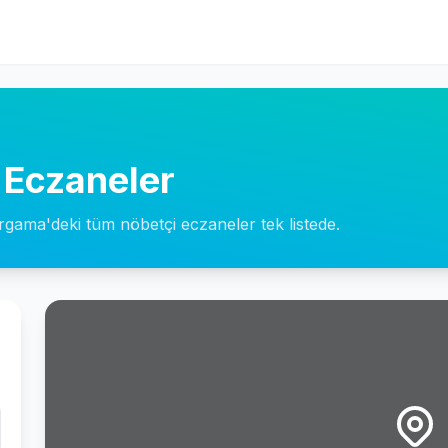
 Eczaneler
ergama'deki tüm nöbetçi eczaneler tek listede.