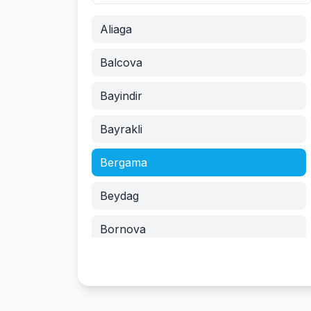
Aliaga
Balcova
Bayindir
Bayrakli
Bergama
Beydag
Bornova
Buca
Cesme