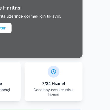
 Haritası
rita üzerinde görmek için tıklayın.
ster
e
7/24 Hizmet
öbetçi
Gece boyunca kesintisiz
r
hizmet