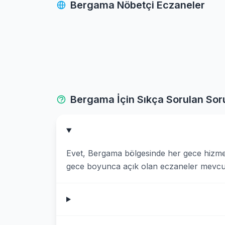
Bergama Nöbetçi Eczaneler
Cigli
Dikili
Foca
Gaziemir
Bergama İçin Sıkça Sorulan Sor
Guzelbahce
Karabaglar
Evet, Bergama bölgesinde her gece hizmet
Karaburun
gece boyunca açık olan eczaneler mevcut
Karsiyaka
Kemalpasa