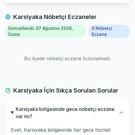
Seferihisar
Karsiyaka Nöbetçi Eczaneler
Selcuk
Güncellendi: 07 Ağustos 2026,
0 Nöbetçi
Tire
Cuma
Eczane
Torbali
Bu ilçede nöbetçi eczane bulunamadı.
Urla
Karsiyaka İçin Sıkça Sorulan Sorular
Karsiyaka bölgesinde gece nöbetçi eczane
var mı?
Evet, Karsiyaka bölgesinde her gece hizmet