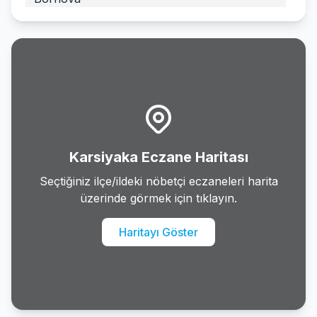
Buca
Cesme
Cigli
Dikili
Karsiyaka Eczane Haritası
Foca
Seçtiğiniz ilçe/ildeki nöbetçi eczaneleri harita
üzerinde görmek için tıklayın.
Gaziemir
Haritayı Göster
Guzelbahce
Karabaglar
Karaburun