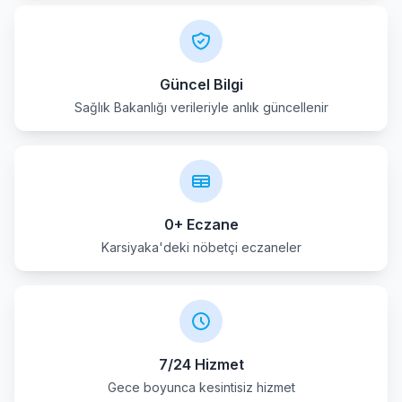
Karsiyaka
Kemalpasa
Güncel Bilgi
Sağlık Bakanlığı verileriyle anlık güncellenir
Kinik
Kiraz
Konak
0+ Eczane
Menderes
Karsiyaka'deki nöbetçi eczaneler
Menemen
Narlidere
7/24 Hizmet
Odemis
Gece boyunca kesintisiz hizmet