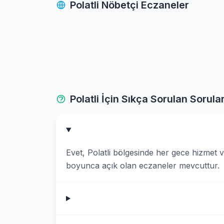
Polatli Nöbetçi Eczaneler
Etimesgut
Evren
Golbasi
Gudul
Polatli İçin Sıkça Sorulan Sorula
Haymana
Kalecik
Evet, Polatli bölgesinde her gece hizmet
Kazan
boyunca açık olan eczaneler mevcuttur.
Kecioren
Kizilcahamam