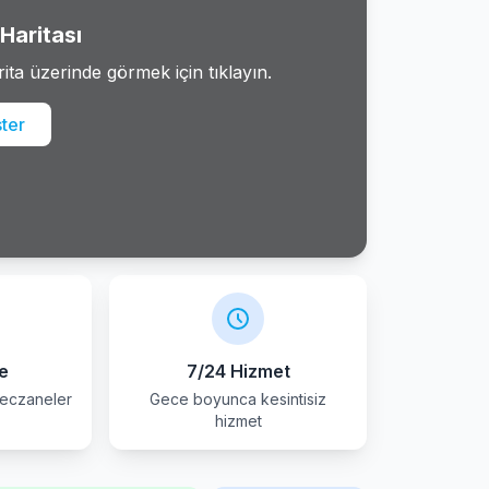
Haritası
rita üzerinde görmek için tıklayın.
ster
e
7/24 Hizmet
 eczaneler
Gece boyunca kesintisiz
hizmet