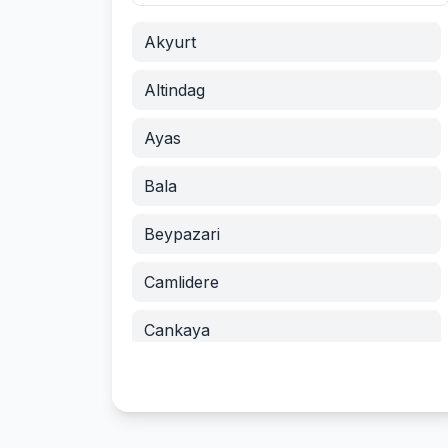
Akyurt
Altindag
Ayas
Bala
Beypazari
Camlidere
Cankaya
Cubuk
Elmadag