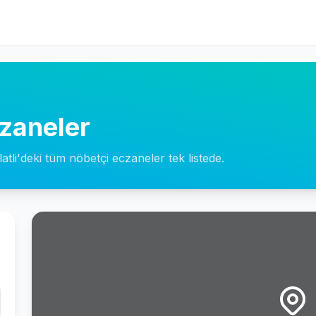
czaneler
atli'deki tüm nöbetçi eczaneler tek listede.