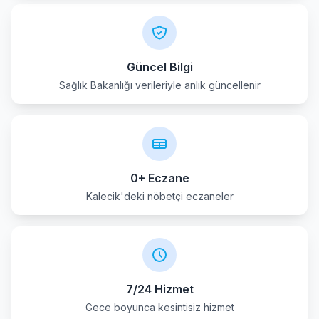
Kecioren
Kizilcahamam
Güncel Bilgi
Sağlık Bakanlığı verileriyle anlık güncellenir
Mamak
Nallihan
Polatli
0+ Eczane
Pursaklar
Kalecik'deki nöbetçi eczaneler
Sereflikochisar
Sincan
7/24 Hizmet
Yenimahalle
Gece boyunca kesintisiz hizmet