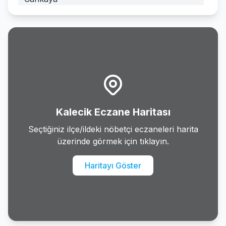
Cubuk
Elmadag
Etimesgut
Evren
Kalecik Eczane Haritası
Golbasi
Seçtiğiniz ilçe/ildeki nöbetçi eczaneleri harita
üzerinde görmek için tıklayın.
Gudul
Haritayı Göster
Haymana
Kalecik
Kazan