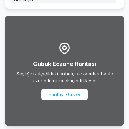
Cubuk
Elmadag
Etimesgut
Evren
Cubuk Eczane Haritası
Golbasi
Seçtiğiniz ilçe/ildeki nöbetçi eczaneleri harita
üzerinde görmek için tıklayın.
Gudul
Haritayı Göster
Haymana
Kalecik
Kazan