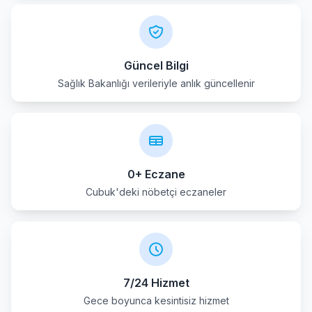
Kecioren
Kizilcahamam
Güncel Bilgi
Sağlık Bakanlığı verileriyle anlık güncellenir
Mamak
Nallihan
Polatli
0+ Eczane
Pursaklar
Cubuk'deki nöbetçi eczaneler
Sereflikochisar
Sincan
7/24 Hizmet
Yenimahalle
Gece boyunca kesintisiz hizmet