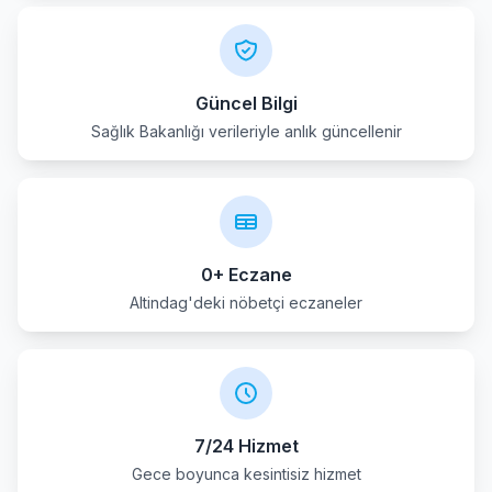
Kecioren
Kizilcahamam
Güncel Bilgi
Sağlık Bakanlığı verileriyle anlık güncellenir
Mamak
Nallihan
Polatli
0+ Eczane
Pursaklar
Altindag'deki nöbetçi eczaneler
Sereflikochisar
Sincan
7/24 Hizmet
Yenimahalle
Gece boyunca kesintisiz hizmet