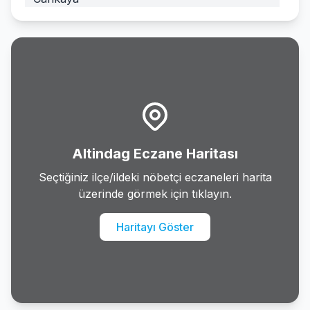
Cubuk
Elmadag
Etimesgut
Evren
Altindag Eczane Haritası
Golbasi
Seçtiğiniz ilçe/ildeki nöbetçi eczaneleri harita
üzerinde görmek için tıklayın.
Gudul
Haritayı Göster
Haymana
Kalecik
Kazan