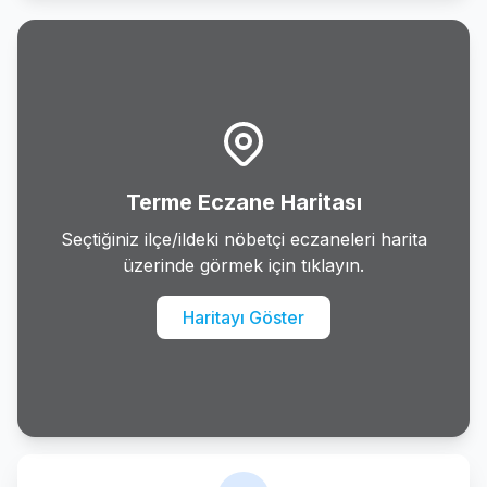
Havza
Ilkadim
Kavak
Ladik
Terme Eczane Haritası
Ondokuzmayis
Seçtiğiniz ilçe/ildeki nöbetçi eczaneleri harita
üzerinde görmek için tıklayın.
Salipazari
Haritayı Göster
Tekkekoy
Terme
Vezirkopru
Yakakent