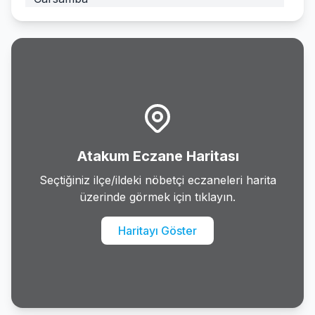
Havza
Ilkadim
Kavak
Ladik
Atakum Eczane Haritası
Ondokuzmayis
Seçtiğiniz ilçe/ildeki nöbetçi eczaneleri harita
üzerinde görmek için tıklayın.
Salipazari
Haritayı Göster
Tekkekoy
Terme
Vezirkopru