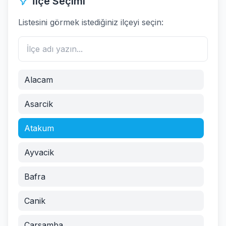
İlçe Seçimi
Listesini görmek istediğiniz ilçeyi seçin:
Alacam
Asarcik
Atakum
Ayvacik
Bafra
Canik
Carsamba