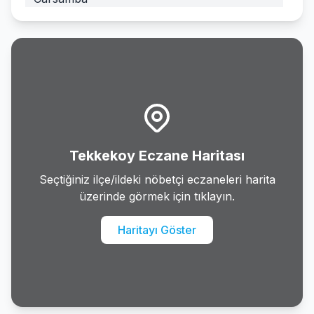
Havza
Ilkadim
Kavak
Ladik
Tekkekoy Eczane Haritası
Ondokuzmayis
Seçtiğiniz ilçe/ildeki nöbetçi eczaneleri harita
üzerinde görmek için tıklayın.
Salipazari
Haritayı Göster
Tekkekoy
Terme
Vezirkopru