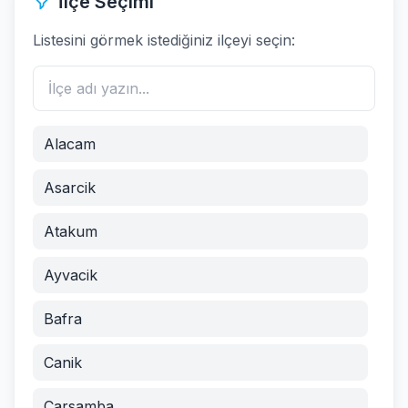
İlçe Seçimi
Listesini görmek istediğiniz ilçeyi seçin:
Alacam
Asarcik
Atakum
Ayvacik
Bafra
Canik
Carsamba