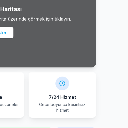
Haritası
rita üzerinde görmek için tıklayın.
ster
e
7/24 Hizmet
 eczaneler
Gece boyunca kesintisiz
hizmet