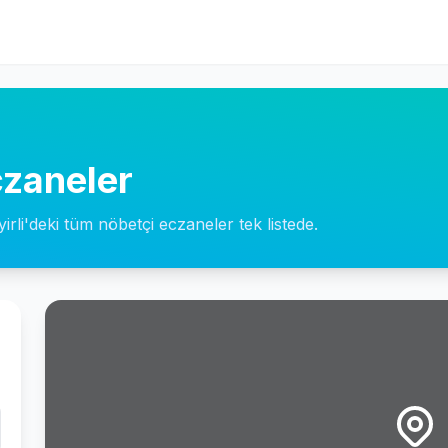
czaneler
irli'deki tüm nöbetçi eczaneler tek listede.