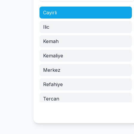
Cayirli
Ilic
Kemah
Kemaliye
Merkez
Refahiye
Tercan
Uzumlu