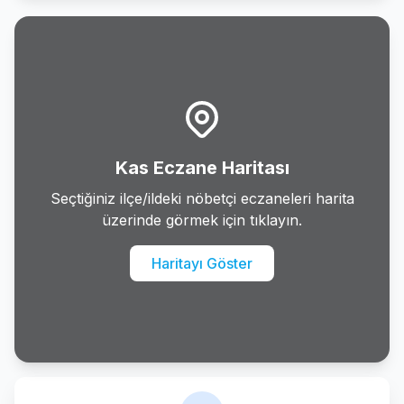
Gazipasa
Gundogmus
Ibradi
Kas
Kas Eczane Haritası
Kemer
Seçtiğiniz ilçe/ildeki nöbetçi eczaneleri harita
üzerinde görmek için tıklayın.
Kepez
Haritayı Göster
Konyaalti
Korkuteli
Kumluca
Manavgat