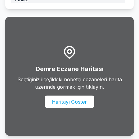
Gazipasa
Gundogmus
Ibradi
Kas
Demre Eczane Haritası
Kemer
Seçtiğiniz ilçe/ildeki nöbetçi eczaneleri harita
üzerinde görmek için tıklayın.
Kepez
Haritayı Göster
Konyaalti
Korkuteli
Kumluca