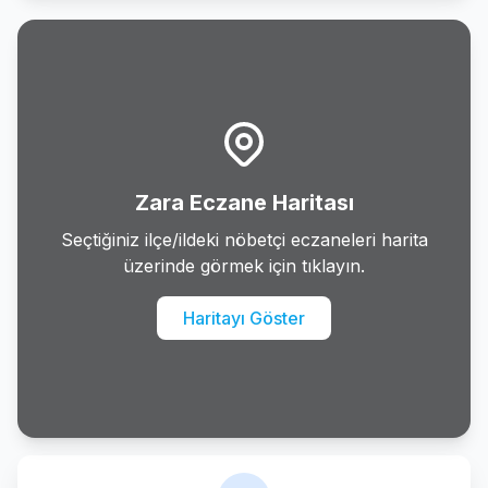
Hafik
Imranli
Kangal
Koyulhisar
Zara Eczane Haritası
Merkez
Seçtiğiniz ilçe/ildeki nöbetçi eczaneleri harita
üzerinde görmek için tıklayın.
Sarkisla
Haritayı Göster
Susehri
Ulas
Yildizeli
Zara