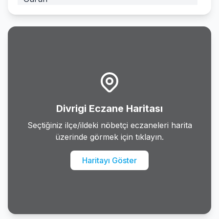
Hafik
Imranli
Kangal
Koyulhisar
Divrigi Eczane Haritası
Merkez
Seçtiğiniz ilçe/ildeki nöbetçi eczaneleri harita
üzerinde görmek için tıklayın.
Sarkisla
Haritayı Göster
Susehri
Ulas
Yildizeli