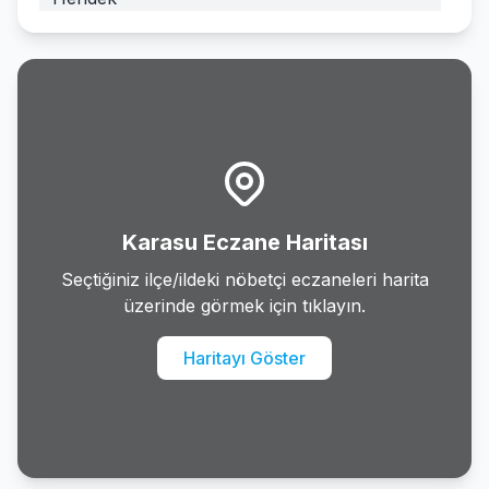
Karapurcek
Karasu
Kaynarca
Kocaali
Karasu Eczane Haritası
Pamukova
Seçtiğiniz ilçe/ildeki nöbetçi eczaneleri harita
üzerinde görmek için tıklayın.
Sapanca
Haritayı Göster
Serdivan
Sogutlu
Tarakli