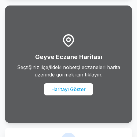
Karapurcek
Karasu
Kaynarca
Kocaali
Geyve Eczane Haritası
Pamukova
Seçtiğiniz ilçe/ildeki nöbetçi eczaneleri harita
üzerinde görmek için tıklayın.
Sapanca
Haritayı Göster
Serdivan
Sogutlu
Tarakli