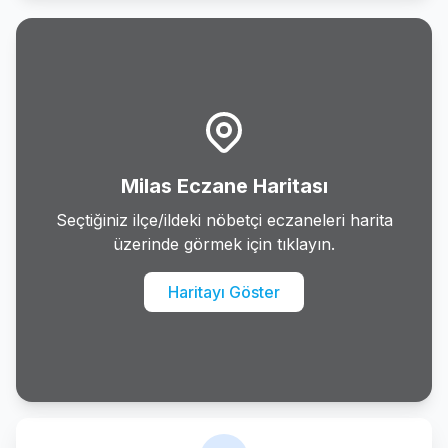
Mentese
Merkez
Milas
Ortaca
Milas Eczane Haritası
Seydikemer
Seçtiğiniz ilçe/ildeki nöbetçi eczaneleri harita
üzerinde görmek için tıklayın.
Ula
Haritayı Göster
Yatagan