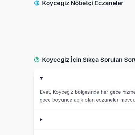
Koycegiz Nöbetçi Eczaneler
Milas
Ortaca
Seydikemer
Ula
Koycegiz İçin Sıkça Sorulan Sor
Yatagan
Evet, Koycegiz bölgesinde her gece hizme
gece boyunca açık olan eczaneler mevcut