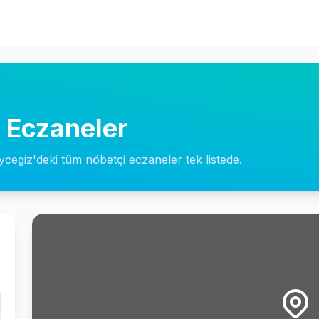
 Eczaneler
ycegiz'deki tüm nöbetçi eczaneler tek listede.