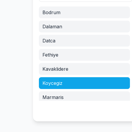
Bodrum
Dalaman
Datca
Fethiye
Kavaklidere
Koycegiz
Marmaris
Mentese
Merkez