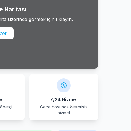
 Haritası
rita üzerinde görmek için tıklayın.
ster
e
7/24 Hizmet
öbetçi
Gece boyunca kesintisiz
r
hizmet