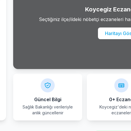
Koycegiz Eczane
Seçtiğiniz ilçe/ildeki nöbetçi eczaneleri ha
Haritayı Gö
Güncel Bilgi
0+ Eczan
Sağlık Bakanlığı verileriyle
Koycegiz'deki n
anlık güncellenir
eczanele