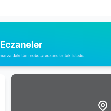
 Eczaneler
omarza'deki tüm nöbetçi eczaneler tek listede.