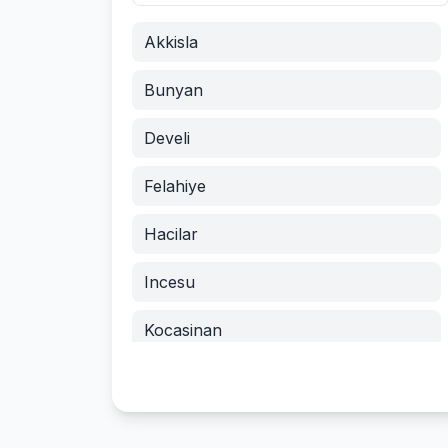
Akkisla
Bunyan
Develi
Felahiye
Hacilar
Incesu
Kocasinan
Melikgazi
Ozvatan