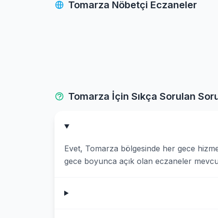
Tomarza Nöbetçi Eczaneler
Pinarbasi
Sarioglan
Sariz
Talas
Tomarza İçin Sıkça Sorulan Soru
Tomarza
Yahyali
Evet, Tomarza bölgesinde her gece hizmet
Yesilhisar
gece boyunca açık olan eczaneler mevcut