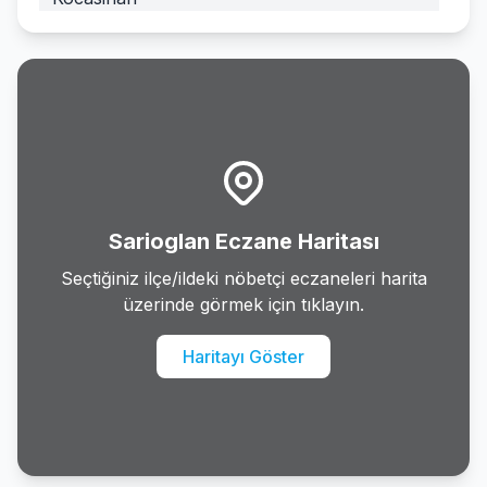
Melikgazi
Ozvatan
Pinarbasi
Sarioglan
Sarioglan Eczane Haritası
Sariz
Seçtiğiniz ilçe/ildeki nöbetçi eczaneleri harita
üzerinde görmek için tıklayın.
Talas
Haritayı Göster
Tomarza
Yahyali
Yesilhisar