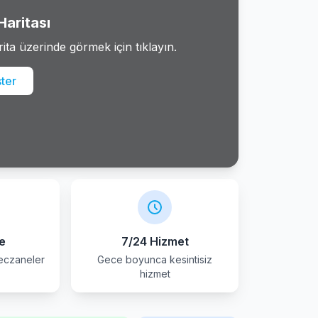
Haritası
rita üzerinde görmek için tıklayın.
ster
e
7/24 Hizmet
 eczaneler
Gece boyunca kesintisiz
hizmet