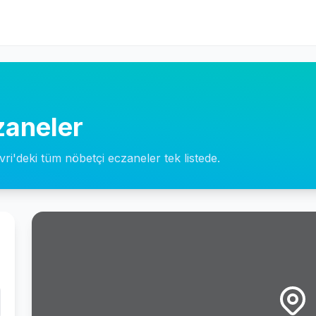
zaneler
ivri'deki tüm nöbetçi eczaneler tek listede.