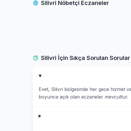
Silivri Nöbetçi Eczaneler
Besiktas
Beykoz
Beylikduzu
Beyoglu
Silivri İçin Sıkça Sorulan Sorular
Buyukcekmece
Catalca
Evet, Silivri bölgesinde her gece hizmet 
Cekmekoy
boyunca açık olan eczaneler mevcuttur.
Esenler
Esenyurt