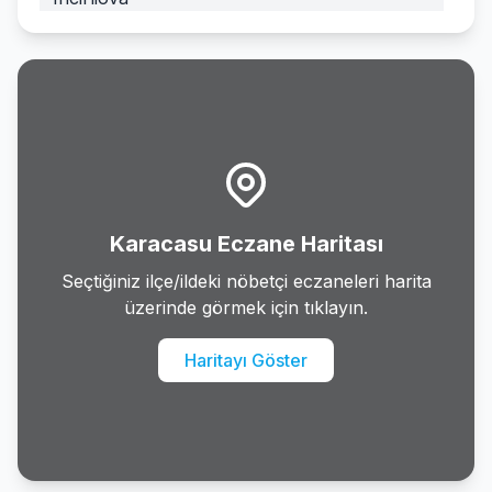
Karacasu
Karpuzlu
Kocarli
Kosk
Karacasu Eczane Haritası
Kusadasi
Seçtiğiniz ilçe/ildeki nöbetçi eczaneleri harita
üzerinde görmek için tıklayın.
Kuyucak
Haritayı Göster
Nazilli
Soke
Sultanhisar