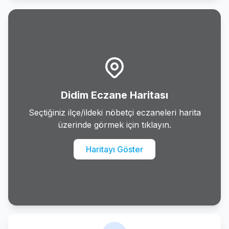
Karacasu
Karpuzlu
Kocarli
Kosk
Didim Eczane Haritası
Kusadasi
Seçtiğiniz ilçe/ildeki nöbetçi eczaneleri harita
üzerinde görmek için tıklayın.
Kuyucak
Haritayı Göster
Nazilli
Soke
Sultanhisar
Yenipazar