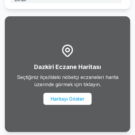
Emirdag
Evciler
Hocalar
Ihsaniye
Dazkiri Eczane Haritası
Iscehisar
Seçtiğiniz ilçe/ildeki nöbetçi eczaneleri harita
üzerinde görmek için tıklayın.
Kiziloren
Haritayı Göster
Merkez
Sandikli
Sinanpasa