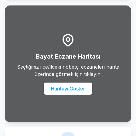
Emirdag
Evciler
Hocalar
Ihsaniye
Bayat Eczane Haritası
Iscehisar
Seçtiğiniz ilçe/ildeki nöbetçi eczaneleri harita
üzerinde görmek için tıklayın.
Kiziloren
Haritayı Göster
Merkez
Sandikli
Sinanpasa
Suhut