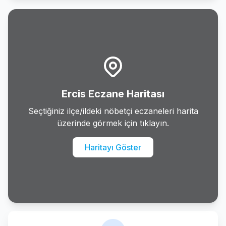
Gurpinar
Ipekyolu
Muradiye
Ozalp
Ercis Eczane Haritası
Saray
Seçtiğiniz ilçe/ildeki nöbetçi eczaneleri harita
üzerinde görmek için tıklayın.
Tusba
Haritayı Göster