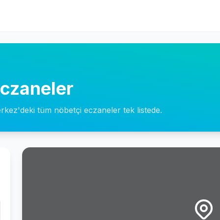
czaneler
erkez'deki tüm nöbetçi eczaneler tek listede.