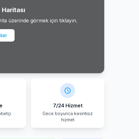
Haritası
rita üzerinde görmek için tıklayın.
ster
e
7/24 Hizmet
betçi
Gece boyunca kesintisiz
r
hizmet