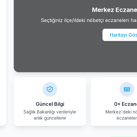
Merkez Eczane 
Seçtiğiniz ilçe/ildeki nöbetçi eczaneleri ha
Haritayı Gö
Güncel Bilgi
0+ Eczan
Sağlık Bakanlığı verileriyle
Merkez'deki nö
anlık güncellenir
eczanele