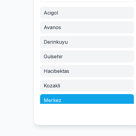
Acigol
Avanos
Derinkuyu
Gulsehir
Hacibektas
Kozakli
Merkez
Urgup