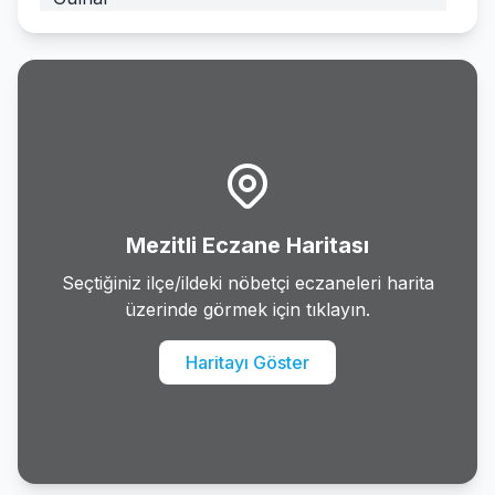
Mezitli
Mut
Silifke
Tarsus
Mezitli Eczane Haritası
Toroslar
Seçtiğiniz ilçe/ildeki nöbetçi eczaneleri harita
üzerinde görmek için tıklayın.
Yenisehir
Haritayı Göster