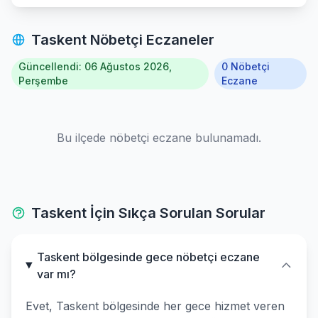
Selcuklu
Taskent Nöbetçi Eczaneler
Seydisehir
Güncellendi: 06 Ağustos 2026,
0 Nöbetçi
Taskent
Perşembe
Eczane
Tuzlukcu
Bu ilçede nöbetçi eczane bulunamadı.
Yalihuyuk
Yunak
Taskent İçin Sıkça Sorulan Sorular
Taskent bölgesinde gece nöbetçi eczane
var mı?
Evet, Taskent bölgesinde her gece hizmet veren