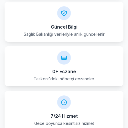
Halkapinar
Huyuk
Güncel Bilgi
Sağlık Bakanlığı verileriyle anlık güncellenir
Ilgin
Kadinhani
Karapinar
0+ Eczane
Karatay
Taskent'deki nöbetçi eczaneler
Kulu
Meram
7/24 Hizmet
Sarayonu
Gece boyunca kesintisiz hizmet