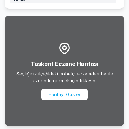
Cihanbeyli
Cumra
Derbent
Derebucak
Taskent Eczane Haritası
Doganhisar
Seçtiğiniz ilçe/ildeki nöbetçi eczaneleri harita
üzerinde görmek için tıklayın.
Emirgazi
Haritayı Göster
Eregli
Guneysinir
Hadim