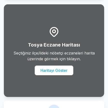
Daday
Devrekani
Doganyurt
Hanonu
Tosya Eczane Haritası
Ihsangazi
Seçtiğiniz ilçe/ildeki nöbetçi eczaneleri harita
üzerinde görmek için tıklayın.
Inebolu
Haritayı Göster
Kure
Merkez
Pinarbasi
Senpazar