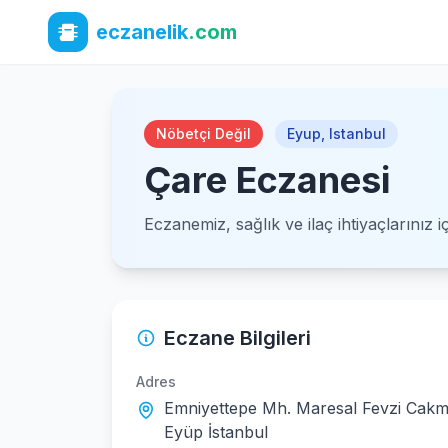
eczanelik
.com
Nöbetçi Değil
Eyup
,
Istanbul
Çare Eczanesi
Eczanemiz, sağlık ve ilaç ihtiyaçlarınız 
Eczane Bilgileri
Adres
Emniyettepe Mh. Maresal Fevzi Cakma
Eyüp İstanbul