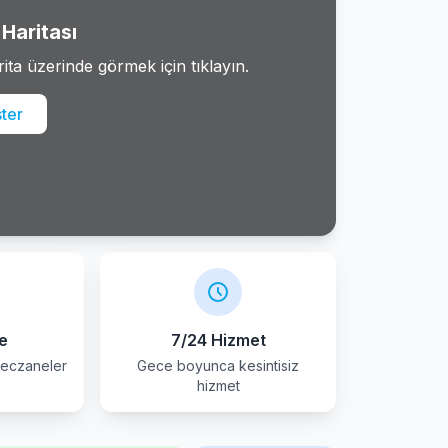
Haritası
rita üzerinde görmek için tıklayın.
ster
e
7/24 Hizmet
 eczaneler
Gece boyunca kesintisiz
hizmet