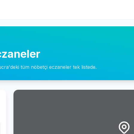
czaneler
ucra'deki tüm nöbetçi eczaneler tek listede.