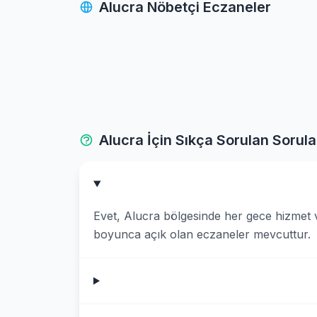
Alucra Nöbetçi Eczaneler
Guce
Kesap
Merkez
Piraziz
Alucra İçin Sıkça Sorulan Sorula
Sebinkarahisar
Tirebolu
Evet, Alucra bölgesinde her gece hizmet 
Yaglidere
boyunca açık olan eczaneler mevcuttur.