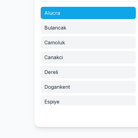
Alucra
Bulancak
Camoluk
Canakci
Dereli
Dogankent
Espiye
Eynesil
Gorele