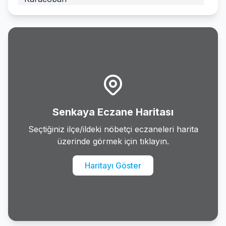
Karayazi
Koprukoy
Narman
Oltu
Senkaya Eczane Haritası
Olur
Seçtiğiniz ilçe/ildeki nöbetçi eczaneleri harita
üzerinde görmek için tıklayın.
Palandoken
Haritayı Göster
Pasinler
Senkaya
Tekman