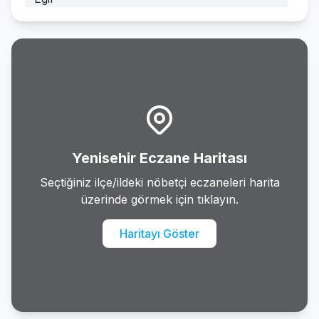
Ergani
Hani
Hazro
Kayapinar
Yenisehir Eczane Haritası
Kocakoy
Seçtiğiniz ilçe/ildeki nöbetçi eczaneleri harita
üzerinde görmek için tıklayın.
Kulp
Haritayı Göster
Lice
Silvan
Sur