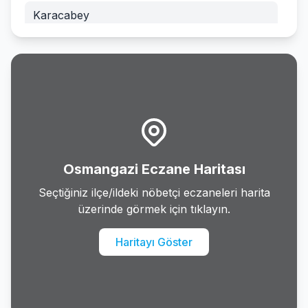
Karacabey
Keles
Kestel
Mudanya
Mustafakemalpasa
Osmangazi Eczane Haritası
Nilufer
Seçtiğiniz ilçe/ildeki nöbetçi eczaneleri harita
üzerinde görmek için tıklayın.
Orhaneli
Haritayı Göster
Orhangazi
Osmangazi