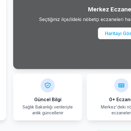
Merkez Eczane 
Seçtiğiniz ilçe/ildeki nöbetçi eczaneleri ha
Haritayı Gö
Güncel Bilgi
0+ Eczan
Sağlık Bakanlığı verileriyle
Merkez'deki nö
anlık güncellenir
eczanele