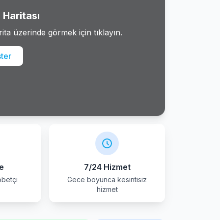
Haritası
rita üzerinde görmek için tıklayın.
ster
e
7/24 Hizmet
betçi
Gece boyunca kesintisiz
r
hizmet