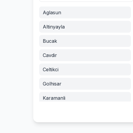
Aglasun
Altinyayla
Bucak
Cavdir
Celtikci
Golhisar
Karamanli
Kemer
Merkez