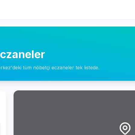
czaneler
erkez'deki tüm nöbetçi eczaneler tek listede.