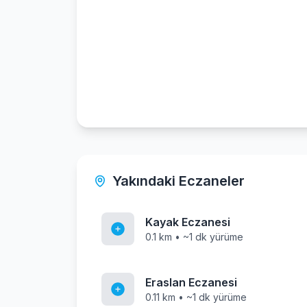
Yakındaki Eczaneler
Kayak Eczanesi
0.1 km • ~1 dk yürüme
Eraslan Eczanesi
0.11 km • ~1 dk yürüme