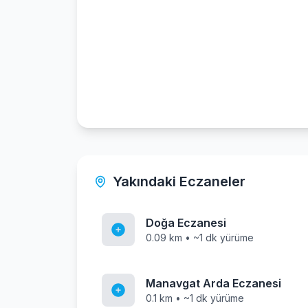
Yakındaki Eczaneler
Doğa Eczanesi
0.09 km • ~1 dk yürüme
Manavgat Arda Eczanesi
0.1 km • ~1 dk yürüme